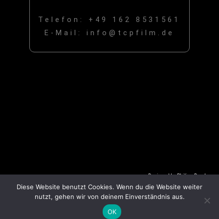
Telefon: +49 162 8531561
E-Mail: info@tcpfilm.de
Designed by Philipp Domke
Contact
Impressum
Datenschutz
Diese Website benutzt Cookies. Wenn du die Website weiter
nutzt, gehen wir von deinem Einverständnis aus.
©TimelessCutProduction
OK